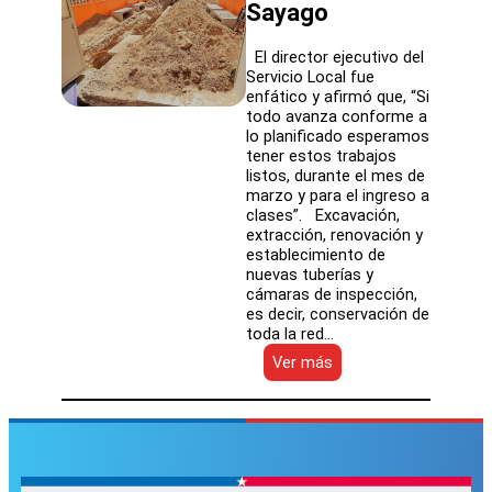
Sayago
El director ejecutivo del
Servicio Local fue
enfático y afirmó que, “Si
todo avanza conforme a
lo planificado esperamos
tener estos trabajos
listos, durante el mes de
marzo y para el ingreso a
clases”. Excavación,
extracción, renovación y
establecimiento de
nuevas tuberías y
cámaras de inspección,
es decir, conservación de
toda la red…
:
Ver más
SLEP
Atacama
repara
baños
y
realiza