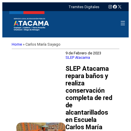
Instagram
Faceboo
X
Tramites Digitales
Home
»
Carlos María Sayago
9 de Febrero de 2023
SLEP Atacama
SLEP Atacama
repara baños y
realiza
conservación
completa de red
de
alcantarillados
en Escuela
Carlos María