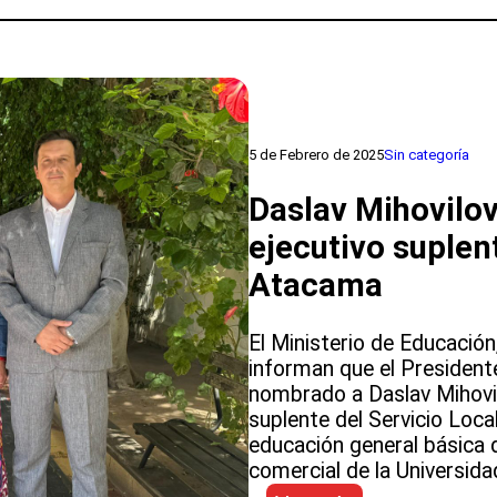
el
Instituto
Comercial
Alejandro
Rivera
Díaz
5 de Febrero de 2025
Sin categoría
de
Copiapó
Daslav Mihovilo
ejecutivo suplen
Atacama
El Ministerio de Educación
informan que el Presidente
nombrado a Daslav Mihovil
suplente del Servicio Loca
educación general básica d
comercial de la Universid