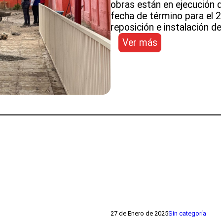
obras están en ejecución d
fecha de término para el 2
reposición e instalación d
:
Ver más
Comienzan
las
obras
para
la
salacuna
y
jardín
infantil
Cantaritos
de
Greda
de
Copiapó
27 de Enero de 2025
Sin categoría