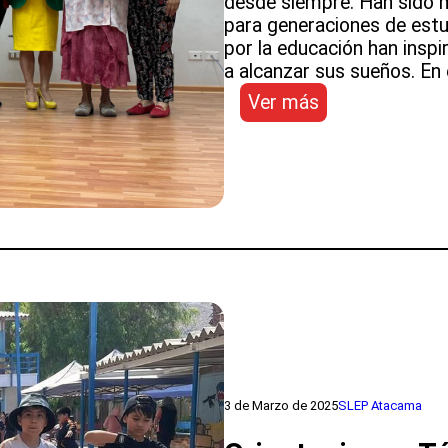
desde siempre. Han sido m
para generaciones de est
por la educación han insp
a alcanzar sus sueños. En 
:
Ver más
Reconocimient
a
mujeres
destacadas
de
la
Educación
Pública
de
Atacama
3 de Marzo de 2025
SLEP Atacama