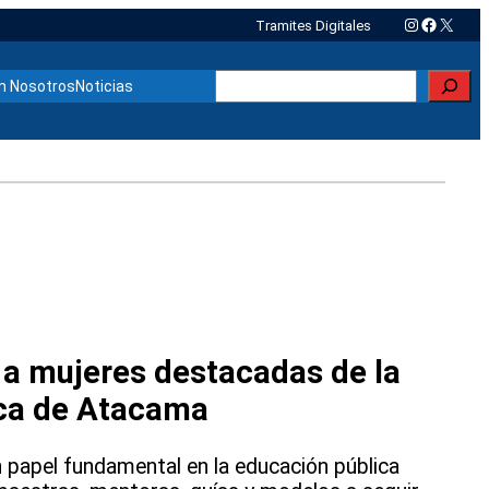
Instagram
Faceboo
X
Tramites Digitales
Buscar
n Nosotros
Noticias
a mujeres destacadas de la
ca de Atacama
 papel fundamental en la educación pública