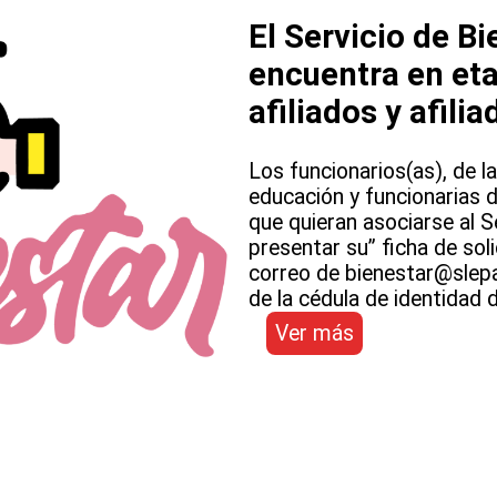
El Servicio de 
encuentra en et
afiliados y afilia
Los funcionarios(as), de la
educación y funcionarias d
que quieran asociarse al S
presentar su” ficha de solic
correo de bienestar@slepa
de la cédula de identidad d
:
Ver más
El
Servicio
de
Bienestar
SLEP
ATACAMA