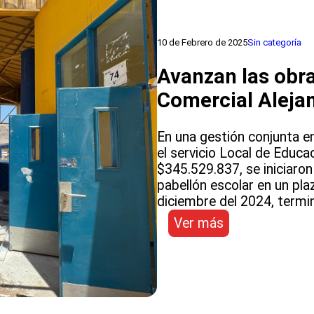
10 de Febrero de 2025
Sin categoría
Avanzan las obra
Comercial Alejan
En una gestión conjunta en
el servicio Local de Educ
$345.529.837, se iniciaron
pabellón escolar en un pl
diciembre del 2024, termi
:
Ver más
Avanzan
las
obras
para
recuperar