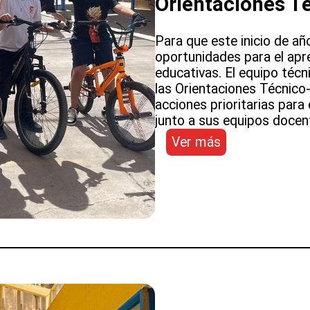
Orientaciones T
Para que este inicio de añ
oportunidades para el apr
educativas. El equipo técn
las Orientaciones Técnic
acciones prioritarias para 
junto a sus equipos docen
:
Ver más
Orientaciones
Técnico
Pedagógicas
2025