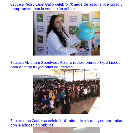
Escuela Pedro León Gallo celebró 70 años de historia, identidad y
compromiso con la educación pública
Escuela Abraham Sepúlveda Pizarro realizó primera Expo Liceos
para orientar trayectorias educativas
Escuela Las Canteras celebró 161 años de historia y compromiso
con la educación pública