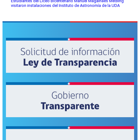
Estudiantes del Liceo Bicentenario Manuel Magalhaes Medling
visitaron instalaciones del Instituto de Astronomía de la UDA