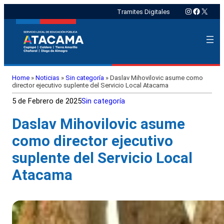
Instagram
Faceboo
X
Tramites Digitales
Home
»
Noticias
»
Sin categoría
»
Daslav Mihovilovic asume como
director ejecutivo suplente del Servicio Local Atacama
5 de Febrero de 2025
Sin categoría
Daslav Mihovilovic asume
como director ejecutivo
suplente del Servicio Local
Atacama