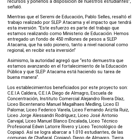
recursos y ponerlos a disposición de nuestros estudiantes”,
señaló.
Mientras que el Seremi de Educación, Pablo Selles, resaltó el
trabajo realizado por SLEP Atacama y el impacto que tendrá
esta inversión. “Este esfuerzo es parte del trabajo que
estamos realizando como Ministerio de Educación. Hemos
entregado un fondo de 450 millones de pesos a SLEP
Atacama, que ha sido pionero, tanto a nivel nacional como
regional, en recibir esta inversión”
Asimismo, la autoridad agregó que “esto demuestra que
estamos avanzando en el fortalecimiento de la Educación
Pública y que SLEP Atacama está haciendo su tarea de
buena manera”.
Los establecimientos beneficiados por este proyecto son:
C.E.I.A Caldera, C.E.I.A Diego de Almagro, Escuela de
Concentración, Instituto Comercial Alejandro Rivera Díaz,
Liceo Bicentenario Manuel Magalhaes Medling, Liceo El
Palomar, Liceo Federico Varela, Liceo Fernando Ariztía Ruiz,
Liceo Jorge Alessandri Rodríguez, Liceo José Antonio
Carvajal, Liceo Manuel Blanco Encalada, Liceo Técnico
Profesional Edwin Latorre Rivero y Liceo Tecnológico de
Copiapó. Así se logra abarcar a 1.010 estudiantes, de las
comunas de Chañaral, Copiapó, Diego de Almagro, Tierra