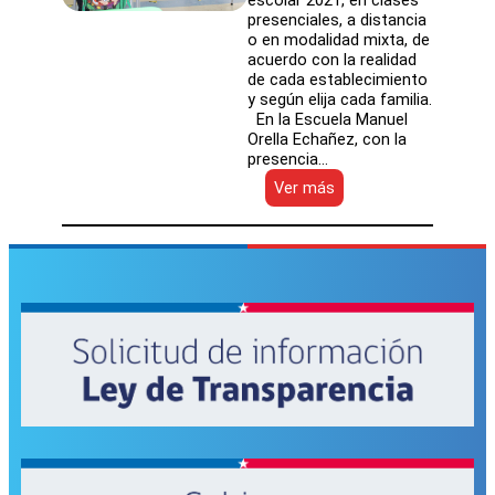
presenciales, a distancia
o en modalidad mixta, de
acuerdo con la realidad
de cada establecimiento
y según elija cada familia.
En la Escuela Manuel
Orella Echañez, con la
presencia…
:
Ver más
SLEP
Atacama
da
inicio
al
año
escolar
2021