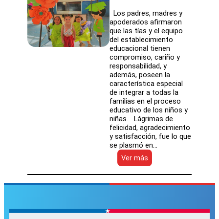
Los padres, madres y
apoderados afirmaron
que las tías y el equipo
del establecimiento
educacional tienen
compromiso, cariño y
responsabilidad, y
además, poseen la
característica especial
de integrar a todas la
familias en el proceso
educativo de los niños y
niñas. Lágrimas de
felicidad, agradecimiento
y satisfacción, fue lo que
se plasmó en…
:
Ver más
Con
múltiples
emociones
y
amor
junto
a