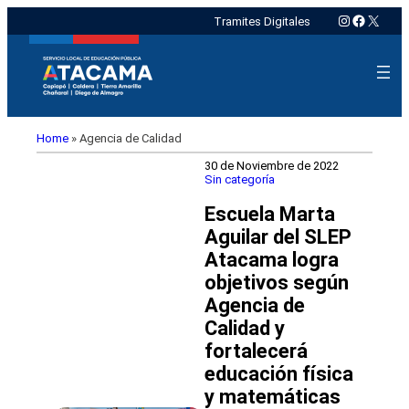
Instagram
Faceboo
X
Tramites Digitales
Home
»
Agencia de Calidad
30 de Noviembre de 2022
Sin categoría
Escuela Marta
Aguilar del SLEP
Atacama logra
objetivos según
Agencia de
Calidad y
fortalecerá
educación física
y matemáticas