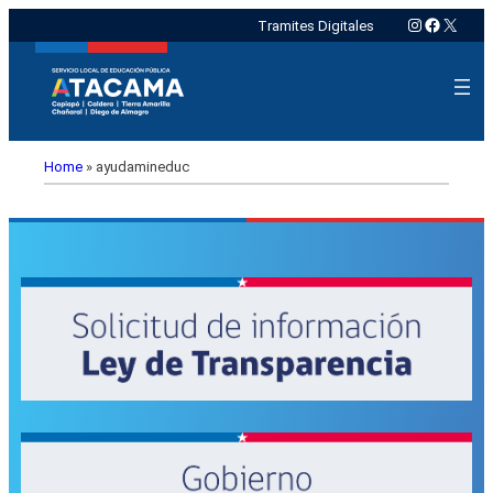
Instagram
Faceboo
X
Tramites Digitales
Home
»
ayudamineduc