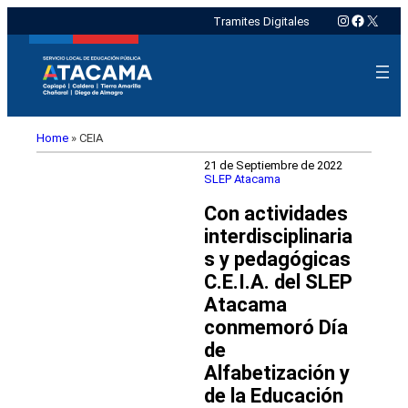
Instagram
Faceboo
X
Tramites Digitales
Home
»
CEIA
21 de Septiembre de 2022
SLEP Atacama
Con actividades
interdisciplinaria
s y pedagógicas
C.E.I.A. del SLEP
Atacama
conmemoró Día
de
Alfabetización y
de la Educación