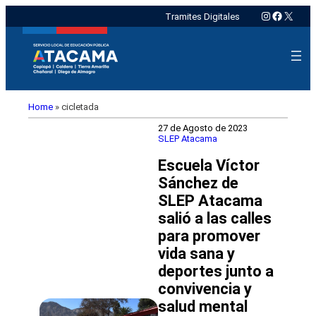
Instagram
Faceboo
X
Tramites Digitales
Home
»
cicletada
27 de Agosto de 2023
SLEP Atacama
Escuela Víctor
Sánchez de
SLEP Atacama
salió a las calles
para promover
vida sana y
deportes junto a
convivencia y
salud mental