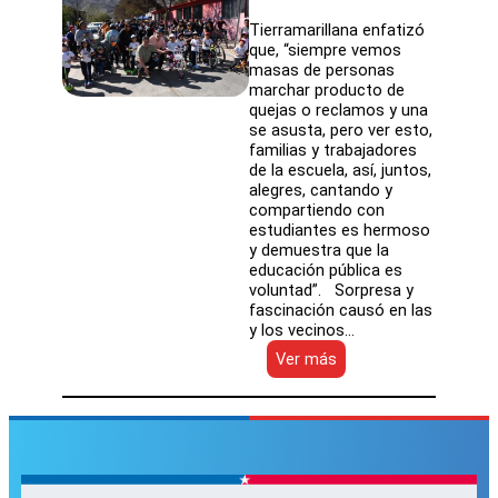
Tierramarillana enfatizó
que, “siempre vemos
masas de personas
marchar producto de
quejas o reclamos y una
se asusta, pero ver esto,
familias y trabajadores
de la escuela, así, juntos,
alegres, cantando y
compartiendo con
estudiantes es hermoso
y demuestra que la
educación pública es
voluntad”. Sorpresa y
fascinación causó en las
y los vecinos…
:
Ver más
Escuela
Víctor
Sánchez
de
SLEP
Atacama
salió