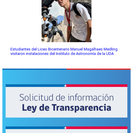
Estudiantes del Liceo Bicentenario Manuel Magalhaes Medling
visitaron instalaciones del Instituto de Astronomía de la UDA