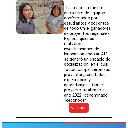
La instancia fue un
encuentro de equipos
conformados por
estudiantes y docentes
de todo Chile, ganadores
de proyectos regionales
Explora, quienes
realizaron
investigaciones de
innovación escolar. Allí
se generó un espacio de
socialización, en el cual
todos compartieron sus
proyectos, resultados,
experiencias y
aprendizajes. Con el
proyecto -realizado el
año 2022- denominado:
“Reconocer…
:
Ver más
Estudiantes
de
Liceo
Mercedes