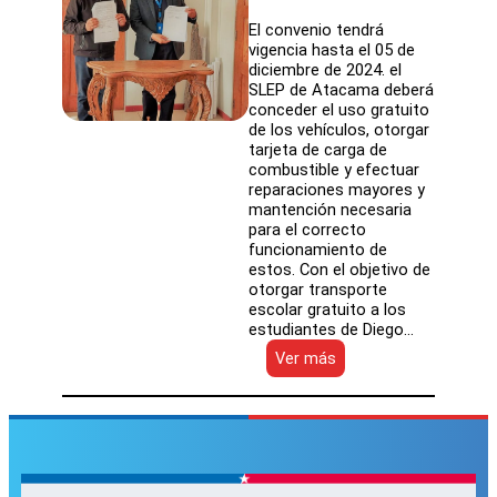
El convenio tendrá
vigencia hasta el 05 de
diciembre de 2024. el
SLEP de Atacama deberá
conceder el uso gratuito
de los vehículos, otorgar
tarjeta de carga de
combustible y efectuar
reparaciones mayores y
mantención necesaria
para el correcto
funcionamiento de
estos. Con el objetivo de
otorgar transporte
escolar gratuito a los
estudiantes de Diego…
:
Ver más
Alcalde
de
Diego
de
Almagro
firma
convenio