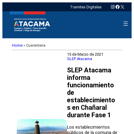
Instagram
Faceboo
X
Tramites Digitales
Home
»
Cuarentena
15 de Marzo de 2021
SLEP Atacama
SLEP Atacama
informa
funcionamiento
de
establecimiento
s en Chañaral
durante Fase 1
Los establecimientos
públicos de la comuna de