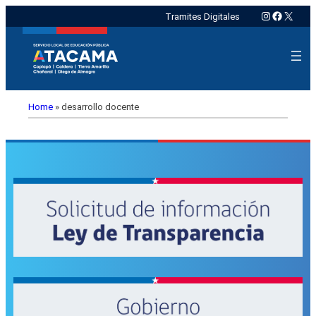
Instagram
Faceboo
X
Tramites Digitales
Home
»
desarrollo docente