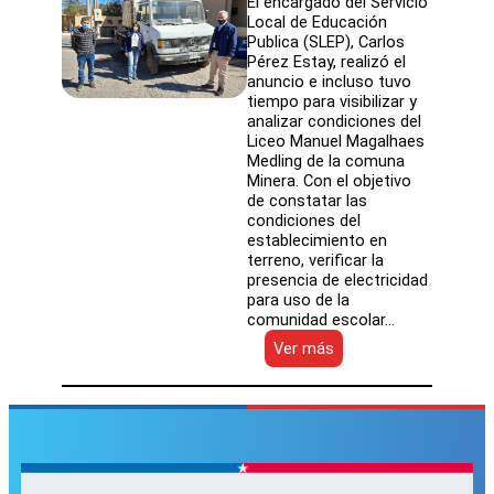
El encargado del Servicio
Local de Educación
Publica (SLEP), Carlos
Pérez Estay, realizó el
anuncio e incluso tuvo
tiempo para visibilizar y
analizar condiciones del
Liceo Manuel Magalhaes
Medling de la comuna
Minera. Con el objetivo
de constatar las
condiciones del
establecimiento en
terreno, verificar la
presencia de electricidad
para uso de la
comunidad escolar…
:
Ver más
SLEP
Atacama
en
terreno
afirmó
que
Escuela