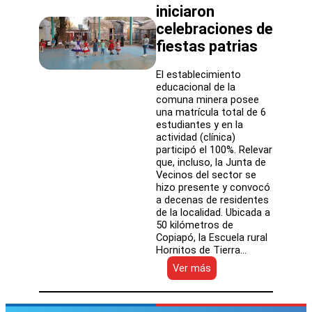
iniciaron
celebraciones de
fiestas patrias
El establecimiento
educacional de la
comuna minera posee
una matrícula total de 6
estudiantes y en la
actividad (clínica)
participó el 100%. Relevar
que, incluso, la Junta de
Vecinos del sector se
hizo presente y convocó
a decenas de residentes
de la localidad. Ubicada a
50 kilómetros de
Copiapó, la Escuela rural
Hornitos de Tierra…
:
Ver más
Con
clínica
y