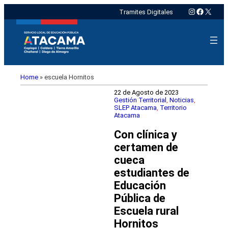
Instagram
Faceboo
X
Tramites Digitales
Home
»
escuela Hornitos
22 de Agosto de 2023
Gestión Territorial
, 
Noticias
, 
SLEP Atacama
, 
Territorio
Atacama
Con clínica y
certamen de
cueca
estudiantes de
Educación
Pública de
Escuela rural
Hornitos