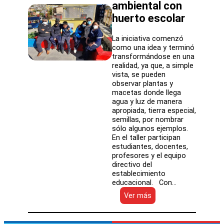
ambiental con
huerto escolar
La iniciativa comenzó
como una idea y terminó
transformándose en una
realidad, ya que, a simple
vista, se pueden
observar plantas y
macetas donde llega
agua y luz de manera
apropiada, tierra especial,
semillas, por nombrar
sólo algunos ejemplos.
En el taller participan
estudiantes, docentes,
profesores y el equipo
directivo del
establecimiento
educacional. Con…
:
Ver más
Escuela
El
Chañar