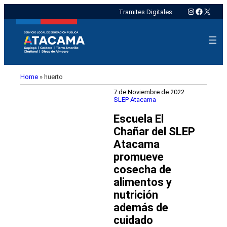
Instagram
Faceboo
X
Tramites Digitales
Home
»
huerto
7 de Noviembre de 2022
SLEP Atacama
Escuela El
Chañar del SLEP
Atacama
promueve
cosecha de
alimentos y
nutrición
además de
cuidado