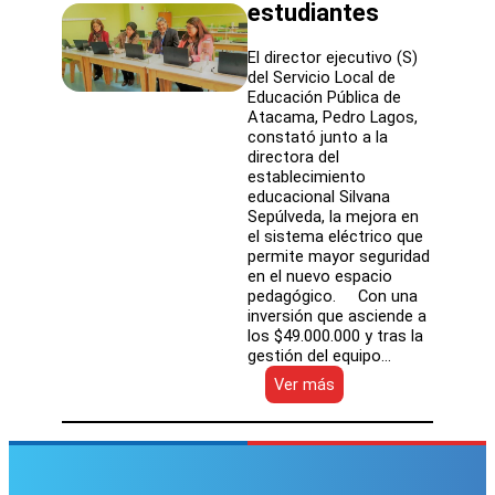
estudiantes
El director ejecutivo (S)
del Servicio Local de
Educación Pública de
Atacama, Pedro Lagos,
constató junto a la
directora del
establecimiento
educacional Silvana
Sepúlveda, la mejora en
el sistema eléctrico que
permite mayor seguridad
en el nuevo espacio
pedagógico. Con una
inversión que asciende a
los $49.000.000 y tras la
gestión del equipo…
:
Ver más
SLEP
Atacama
y
Escuela
Bruno