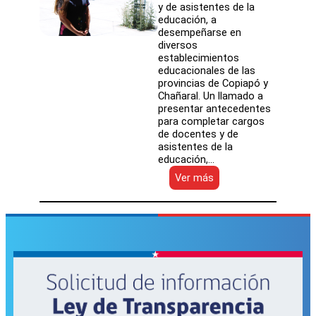
y de asistentes de la
educación, a
desempeñarse en
diversos
establecimientos
educacionales de las
provincias de Copiapó y
Chañaral. Un llamado a
presentar antecedentes
para completar cargos
de docentes y de
asistentes de la
educación,…
:
Ver más
SLEP
Atacama
convoca
a
presentación
de
antecedentes