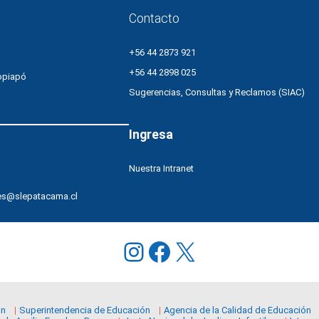
Contacto
+56 44 2873 921
+56 44 2898 025
opiapó
Sugerencias, Consultas y Reclamos (SIAC)
Ingresa
Nuestra Intranet
es@slepatacama.cl
Instagram
Facebook
X
ón
Superintendencia de Educación
Agencia de la Calidad de Educación