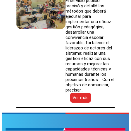
El servicio público
precisó y detalló los
métodos que deberá
ejecutar para
implementar una eficaz
gestión pedagógica;
desarrollar una
convivencia escolar
favorable; fortalecer el
liderazgo de actores del
sistema; realizar una
gestión eficaz con sus
recursos y mejorar las
capacidades técnicas y
humanas durante los
próximos 6 años. Con el
objetivo de comunicar,
precisar…
:
Ver más
SLEP
Atacama
informa
objetivos
de
su