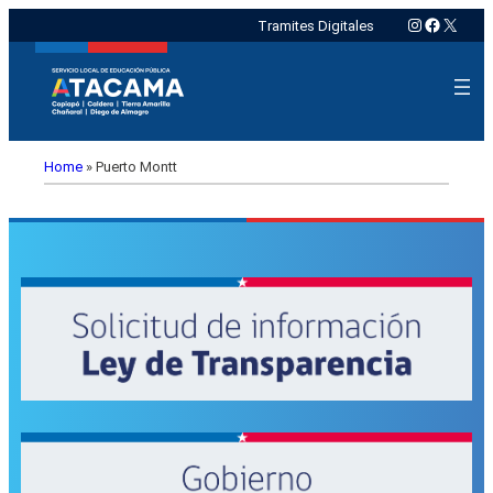
Instagram
Faceboo
X
Tramites Digitales
Home
»
Puerto Montt