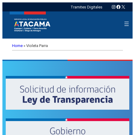
Instagram
Faceboo
X
Tramites Digitales
Home
»
Violeta Parra