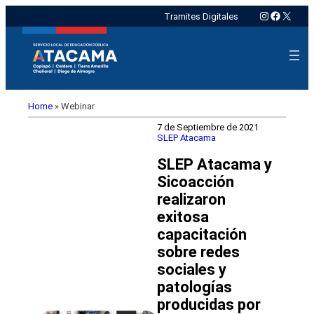
Instagram
Faceboo
X
Tramites Digitales
Home
»
Webinar
7 de Septiembre de 2021
SLEP Atacama
SLEP Atacama y
Sicoacción
realizaron
exitosa
capacitación
sobre redes
sociales y
patologías
producidas por