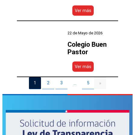
:
Ver más
Escuela
Bernardo
O
´Higgins
22 de Mayo de 2026
Colegio Buen
Pastor
:
Ver más
Colegio
Buen
Pastor
1
2
3
5
…
»