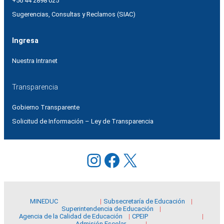
+56 44 2898 025
Sugerencias, Consultas y Reclamos (SIAC)
Ingresa
Nuestra Intranet
Transparencia
Gobierno Transparente
Solicitud de Información – Ley de Transparencia
Instagram
Facebook
X
MINEDUC
Subsecretaría de Educación
Superintendencia de Educación
Agencia de la Calidad de Educación
CPEIP
Admisión Escolar