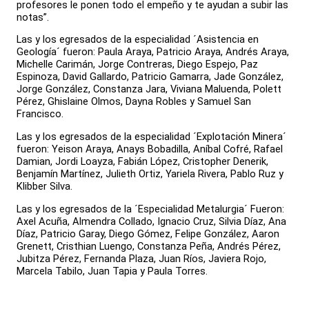
profesores le ponen todo el empeño y te ayudan a subir las
notas”.
Las y los egresados de la especialidad ´Asistencia en
Geología´ fueron: Paula Araya, Patricio Araya, Andrés Araya,
Michelle Carimán, Jorge Contreras, Diego Espejo, Paz
Espinoza, David Gallardo, Patricio Gamarra, Jade González,
Jorge González, Constanza Jara, Viviana Maluenda, Polett
Pérez, Ghislaine Olmos, Dayna Robles y Samuel San
Francisco.
Las y los egresados de la especialidad ´Explotación Minera´
fueron: Yeison Araya, Anays Bobadilla, Aníbal Cofré, Rafael
Damian, Jordi Loayza, Fabián López, Cristopher Denerik,
Benjamín Martínez, Julieth Ortiz, Yariela Rivera, Pablo Ruz y
Klibber Silva.
Las y los egresados de la ´Especialidad Metalurgia´ Fueron:
Axel Acuña, Almendra Collado, Ignacio Cruz, Silvia Díaz, Ana
Díaz, Patricio Garay, Diego Gómez, Felipe González, Aaron
Grenett, Cristhian Luengo, Constanza Peña, Andrés Pérez,
Jubitza Pérez, Fernanda Plaza, Juan Ríos, Javiera Rojo,
Marcela Tabilo, Juan Tapia y Paula Torres.