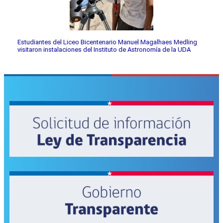
Estudiantes del Liceo Bicentenario Manuel Magalhaes Medling
visitaron instalaciones del Instituto de Astronomía de la UDA