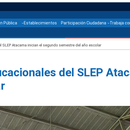
n Pública
Establecimientos
Participación Ciudadana
Trabaja co
l SLEP Atacama inician el segundo semestre del año escolar
ucacionales del SLEP Atac
r