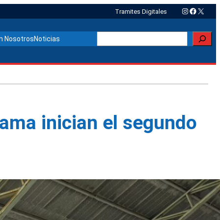
Instagram
Faceboo
X
Tramites Digitales
Buscar
n Nosotros
Noticias
ama inician el segundo
Otras noticias relacionadas