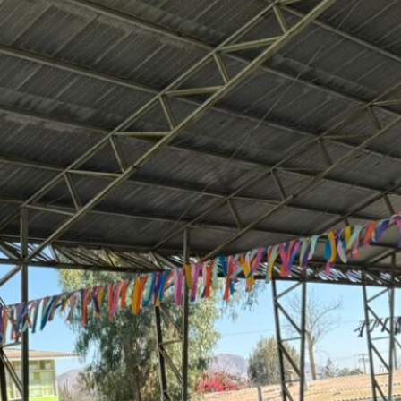
Comunidad educativa fortalece
herramientas para la protección de niñas
y niños
Jardín Infantil Pueblito de San Fernando
fortaleció conocimientos sobre
derechos de la niñez