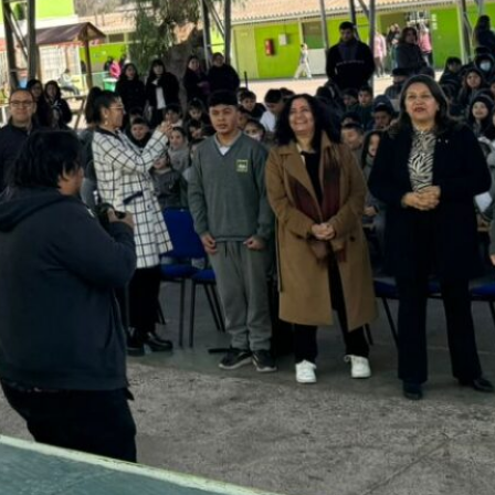
Microcentro Rural Copayapu y Oasis de
Luz fortaleció el trabajo colaborativo
docente
Directora del Liceo Bicentenario de
Música representará a Atacama en la
etapa final del Premio LED 2026