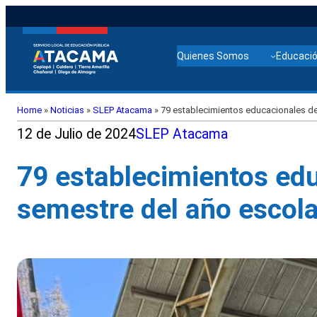
Quienes Somos
Educació
Home
»
Noticias
»
SLEP Atacama
»
79 establecimientos educacionales de
12 de Julio de 2024
SLEP Atacama
79 establecimientos ed
semestre del año escola