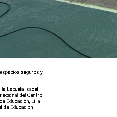
Estudiantes del Liceo Bicentenario
Manuel Magalhaes Medling visitaron
instalaciones del Instituto de Astronomía
de la UDA
 espacios seguros y
 la Escuela Isabel
nacional del Centro
e Educación, Lilia
al de Educación