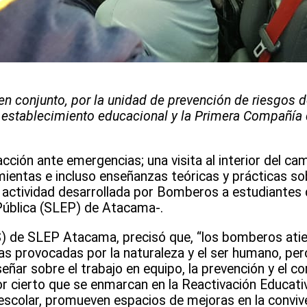
en conjunto, por la unidad de prevención de riesgos d
 establecimiento educacional y la Primera Compañía 
cción ante emergencias; una visita al interior del ca
mientas e incluso enseñanzas teóricas y prácticas s
a actividad desarrollada por Bomberos a estudiantes d
 Pública (SLEP) de Atacama-.
 (S) de SLEP Atacama, precisó que, “los bomberos at
ias provocadas por la naturaleza y el ser humano, pe
eñar sobre el trabajo en equipo, la prevención y el 
or cierto que se enmarcan en la Reactivación Educativ
 escolar, promueven espacios de mejoras en la conviv