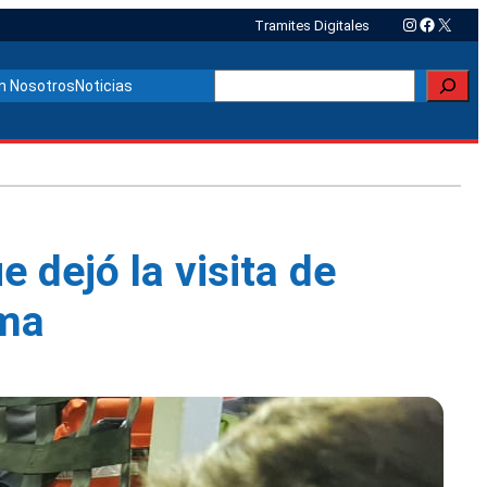
Instagram
Faceboo
X
Tramites Digitales
Buscar
n Nosotros
Noticias
 dejó la visita de
ama
Otras noticias relacionadas