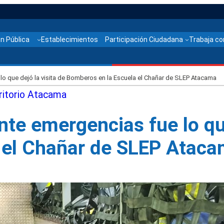
n Pública
Establecimientos
Participación Ciudadana
Trabaja co
 lo que dejó la visita de Bomberos en la Escuela el Chañar de SLEP Atacama
ritorio Atacama
nte emergencias fue lo que
 el Chañar de SLEP Atac