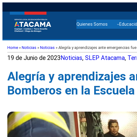
Quienes Somos
Educació
Home
»
Noticias
»
Noticias
»
Alegría y aprendizajes ante emergencias fue
19 de Junio de 2023
Noticias
, 
SLEP Atacama
, 
Ter
Alegría y aprendizajes a
Bomberos en la Escuela