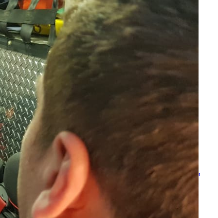
Escuela Pedro León Gallo celebró 70
años de historia, identidad y
compromiso con la educación pública
Escuela Abraham Sepúlveda Pizarro
realizó primera Expo Liceos para orientar
trayectorias educativas