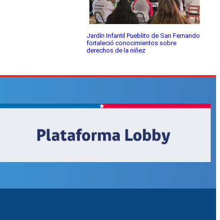
Jardín Infantil Pueblito de San Fernando
fortaleció conocimientos sobre
derechos de la niñez