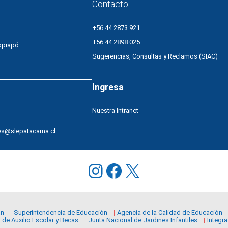
Contacto
+56 44 2873 921
+56 44 2898 025
opiapó
Sugerencias, Consultas y Reclamos (SIAC)
Ingresa
Nuestra Intranet
es@slepatacama.cl
Instagram
Facebook
X
ón
Superintendencia de Educación
Agencia de la Calidad de Educación
 de Auxilio Escolar y Becas
Junta Nacional de Jardines Infantiles
Integra