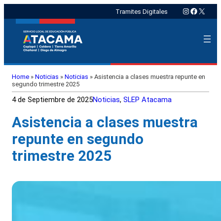
Instagram
Faceboo
X
Tramites Digitales
Home
»
Noticias
»
Noticias
»
Asistencia a clases muestra repunte en
segundo trimestre 2025
4 de Septiembre de 2025
Noticias
, 
SLEP Atacama
Asistencia a clases muestra
repunte en segundo
trimestre 2025