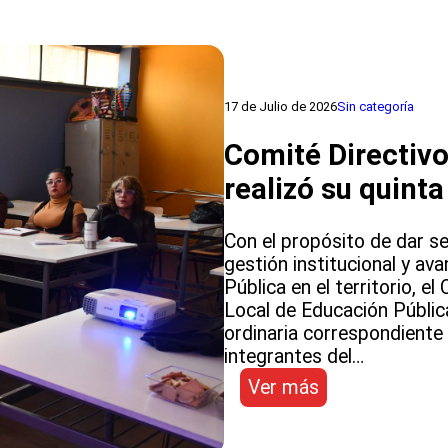
Públicas
Copiapó
17 de Julio de 2026
Sin categoría
Comité Directiv
realizó su quinta
Con el propósito de dar se
gestión institucional y av
Pública en el territorio, e
Local de Educación Públic
ordinaria correspondiente a
integrantes del…
:
Ver más
Comité
Directivo