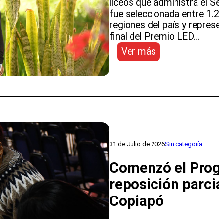
liceos que administra el 
fue seleccionada entre 1.
regiones del país y repres
final del Premio LED…
:
Ver más
Directora
del
Liceo
Bicentenario
de
Música
representará
a
31 de Julio de 2026
Sin categoría
Atacama
en
Comenzó el Prog
la
reposición parci
etapa
final
Copiapó
del