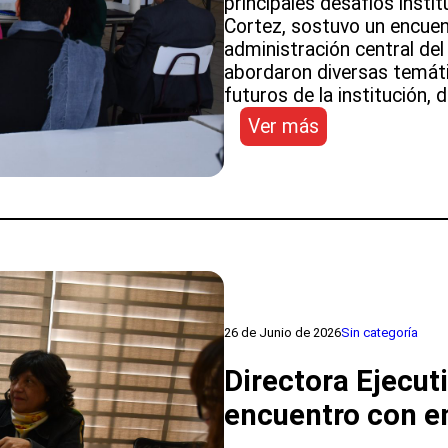
principales desafíos instit
frontal
Cortez, sostuvo un encuent
y
administración central de
los
abordaron diversas temáti
principales
futuros de la institución,
avances
:
Ver más
de
Directora
la
Ejecutiva
gestión
abordó
educativa
desafíos
institucionales
junto
a
funcionarios
y
26 de Junio de 2026
Sin categoría
funcionarias
Directora Ejecut
de
la
encuentro con e
administración
central