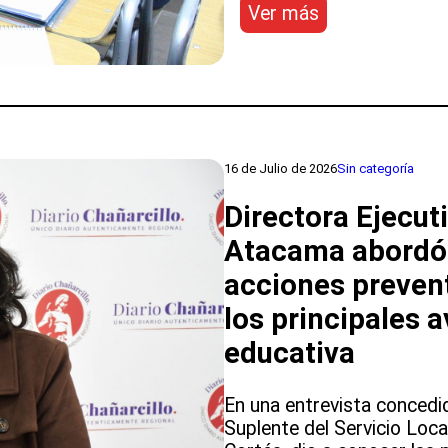
:
Ver más
Consejo
Asesor
de
Desarrollo
Educativo
fortalecerá
16 de Julio de 2026
Sin categoría
la
formación
Directora Ejecut
técnico-
profesional
Atacama abordó e
del
acciones prevent
Liceo
Edwin
los principales 
Latorre
educativa
Rivero
En una entrevista concedida
Suplente del Servicio Loc