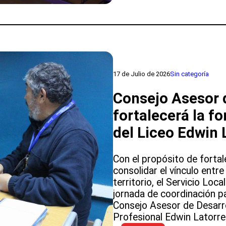
Local
del
SLEP
Atacama
realizó
su
quinta
17 de Julio de 2026
Sin categoría
sesión
Consejo Asesor 
ordinaria
del
fortalecerá la f
año
del Liceo Edwin 
Con el propósito de fortal
consolidar el vínculo entre
territorio, el Servicio Lo
jornada de coordinación p
Consejo Asesor de Desarro
Profesional Edwin Latorre