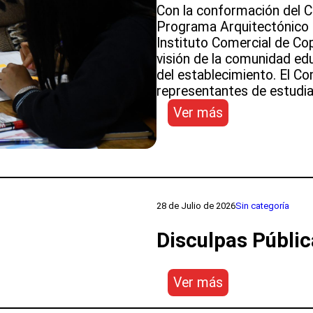
Premio
Con la conformación del Co
LED
Programa Arquitectónico p
2026
Instituto Comercial de Cop
visión de la comunidad edu
del establecimiento. El C
representantes de estudia
:
Ver más
Comenzó
el
Programa
Arquitectónico
para
la
28 de Julio de 2026
Sin categoría
reposición
Disculpas Públic
parcial
del
Instituto
:
Ver más
Comercial
Disculpas
de