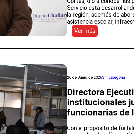
Cortés, dio a conocer las 
Servicio está desarrolland
la región, además de abor
asistencia escolar, infrae
:
Ver más
Directora
Ejecutiva
Suplente
del
SLEP
Atacama
26 de Junio de 2026
Sin categoría
abordó
en
Directora Ejecut
Diario
Chañarcillo
institucionales j
las
funcionarias de 
acciones
preventivas
por
Con el propósito de fortal
sistema