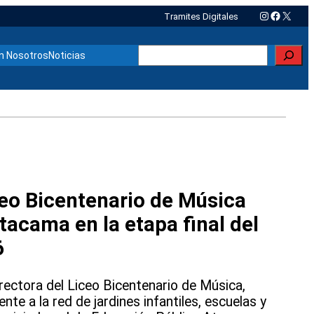
Instagram
Faceboo
X
Tramites Digitales
Buscar
n Nosotros
Noticias
ceo Bicentenario de Música
tacama en la etapa final del
6
rectora del Liceo Bicentenario de Música,
te a la red de jardines infantiles, escuelas y