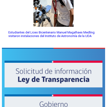
Estudiantes del Liceo Bicentenario Manuel Magalhaes Medling
visitaron instalaciones del Instituto de Astronomía de la UDA