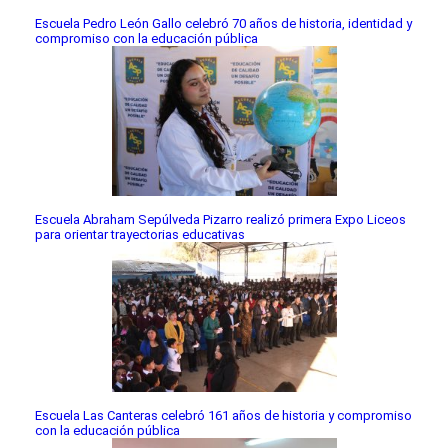
Escuela Pedro León Gallo celebró 70 años de historia, identidad y
compromiso con la educación pública
Escuela Abraham Sepúlveda Pizarro realizó primera Expo Liceos
para orientar trayectorias educativas
Escuela Las Canteras celebró 161 años de historia y compromiso
con la educación pública