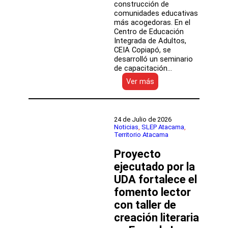
construcción de
comunidades educativas
más acogedoras. En el
Centro de Educación
Integrada de Adultos,
CEIA Copiapó, se
desarrolló un seminario
de capacitación…
:
Ver más
CEIA
Copiapó
fortalece
el
24 de Julio de 2026
rol
Noticias
, 
SLEP Atacama
, 
Territorio Atacama
de
asistentes
Proyecto
de
la
ejecutado por la
educación
UDA fortalece el
con
fomento lector
seminario
sobre
con taller de
convivencia
creación literaria
escolar