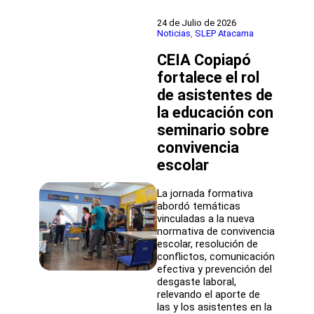
Liceo
Bicentenario
24 de Julio de 2026
Manuel
Noticias
, 
SLEP Atacama
Magalhaes
CEIA Copiapó
Medling
fortalecieron
fortalece el rol
sus
de asistentes de
aprendizajes
en
la educación con
terreno
seminario sobre
convivencia
escolar
La jornada formativa
abordó temáticas
vinculadas a la nueva
normativa de convivencia
escolar, resolución de
conflictos, comunicación
efectiva y prevención del
desgaste laboral,
relevando el aporte de
las y los asistentes en la