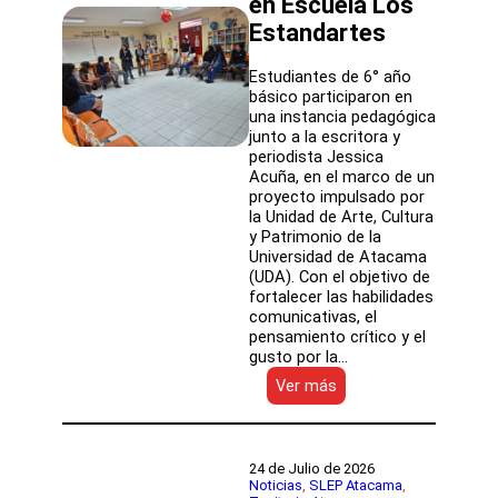
en Escuela Los
Estandartes
Estudiantes de 6° año
básico participaron en
una instancia pedagógica
junto a la escritora y
periodista Jessica
Acuña, en el marco de un
proyecto impulsado por
la Unidad de Arte, Cultura
y Patrimonio de la
Universidad de Atacama
(UDA). Con el objetivo de
fortalecer las habilidades
comunicativas, el
pensamiento crítico y el
gusto por la…
:
Ver más
Proyecto
ejecutado
por
la
24 de Julio de 2026
UDA
Noticias
, 
SLEP Atacama
, 