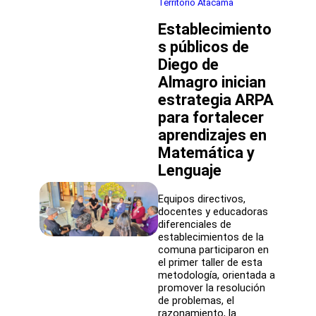
Territorio Atacama
fortalece
el
Establecimiento
fomento
lector
s públicos de
con
Diego de
taller
Almagro inician
de
creación
estrategia ARPA
literaria
para fortalecer
en
Escuela
aprendizajes en
Los
Matemática y
Estandartes
Lenguaje
Equipos directivos,
docentes y educadoras
diferenciales de
establecimientos de la
comuna participaron en
el primer taller de esta
metodología, orientada a
promover la resolución
de problemas, el
razonamiento, la