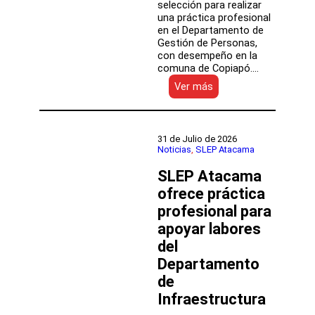
selección para realizar
una práctica profesional
en el Departamento de
Gestión de Personas,
con desempeño en la
comuna de Copiapó.…
:
Ver más
Convocatoria
de
práctica
profesional
31 de Julio de 2026
en
Noticias
, 
SLEP Atacama
Gestión
SLEP Atacama
de
Personas
ofrece práctica
de
profesional para
SLEP
Atacama
apoyar labores
abre
del
postulaciones
Departamento
de
Infraestructura