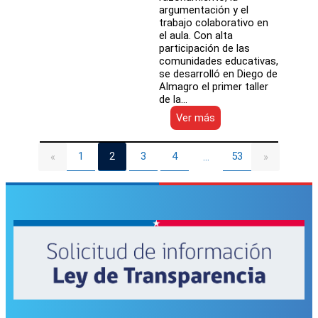
argumentación y el
trabajo colaborativo en
el aula. Con alta
participación de las
comunidades educativas,
se desarrolló en Diego de
Almagro el primer taller
de la…
:
Ver más
Establecimientos
públicos
de
1
2
3
4
53
«
…
»
Diego
de
Almagro
inician
estrategia
ARPA
para
fortalecer
aprendizajes
en
Matemática
y