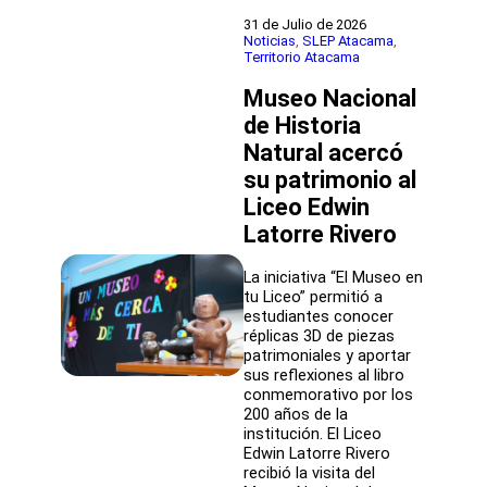
participó
en
31 de Julio de 2026
sesión
Noticias
, 
SLEP Atacama
, 
Territorio Atacama
del
Consejo
Museo Nacional
Comunal
de
de Historia
Seguridad
Natural acercó
Pública
su patrimonio al
de
Copiapó
Liceo Edwin
Latorre Rivero
La iniciativa “El Museo en
tu Liceo” permitió a
estudiantes conocer
réplicas 3D de piezas
patrimoniales y aportar
sus reflexiones al libro
conmemorativo por los
200 años de la
institución. El Liceo
Edwin Latorre Rivero
recibió la visita del