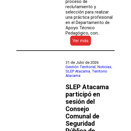
proceso de
reclutamiento y
selección para realizar
una práctica profesional
en el Departamento de
Apoyo Técnico
Pedagógico, con…
:
Ver más
SLEP
Atacama
abre
convocatoria
31 de Julio de 2026
para
Gestión Territorial
, 
Noticias
, 
SLEP Atacama
, 
Territorio
práctica
Atacama
profesional
en
SLEP Atacama
Apoyo
Técnico
participó en
Pedagógico
sesión del
Consejo
Comunal de
Seguridad
Pública de