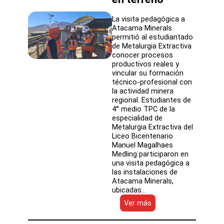
La visita pedagógica a
Atacama Minerals
permitió al estudiantado
de Metalurgia Extractiva
conocer procesos
productivos reales y
vincular su formación
técnico-profesional con
la actividad minera
regional. Estudiantes de
4° medio TPC de la
especialidad de
Metalurgia Extractiva del
Liceo Bicentenario
Manuel Magalhaes
Medling participaron en
una visita pedagógica a
las instalaciones de
Atacama Minerals,
ubicadas…
:
Ver más
Estudiantes
del