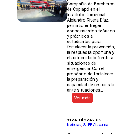
Compañía de Bomberos
de Copiapó en el
Instituto Comercial
Alejandro Rivera Díaz,
permitió entregar
conocimientos teóricos
y prácticos a
estudiantes para
fortalecer la prevención,
la respuesta oportuna y
el autocuidado frente a
situaciones de
emergencia. Con el
propósito de fortalecer
la preparación y
capacidad de respuesta
ante situaciones…
:
Ver más
Formación
de
líderes
de
31 de Julio de 2026
emergencia
Noticias
, 
SLEP Atacama
fortalece