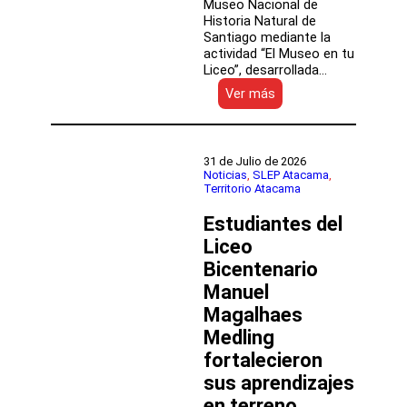
Museo Nacional de
Historia Natural de
Santiago mediante la
actividad “El Museo en tu
Liceo”, desarrollada…
:
Ver más
Museo
Nacional
de
Historia
31 de Julio de 2026
Natural
Noticias
, 
SLEP Atacama
, 
Territorio Atacama
acercó
su
Estudiantes del
patrimonio
al
Liceo
Liceo
Bicentenario
Edwin
Manuel
Latorre
Rivero
Magalhaes
Medling
fortalecieron
sus aprendizajes
en terreno