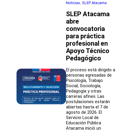
profesional
Noticias
, 
SLEP Atacama
para
SLEP Atacama
apoyar
labores
abre
del
convocatoria
Departamento
de
para práctica
Infraestructura
profesional en
Apoyo Técnico
Pedagógico
El proceso está dirigido a
personas egresadas de
Psicología, Trabajo
Social, Sociología,
Pedagogía y otras
carreras afines. Las
postulaciones estarán
abiertas hasta el 7 de
agosto de 2026. El
Servicio Local de
Educación Pública
Atacama inició un