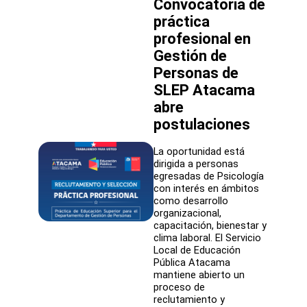
Convocatoria de
la
preparación
práctica
de
profesional en
comunidades
educativas
Gestión de
Personas de
SLEP Atacama
abre
postulaciones
La oportunidad está
dirigida a personas
egresadas de Psicología
con interés en ámbitos
como desarrollo
organizacional,
capacitación, bienestar y
clima laboral. El Servicio
Local de Educación
Pública Atacama
mantiene abierto un
proceso de
reclutamiento y