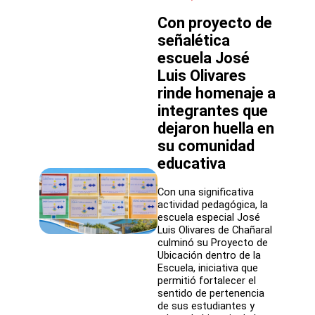
Almagro
Con proyecto de
inician
estrategia
señalética
ARPA
escuela José
para
fortalecer
Luis Olivares
aprendizajes
rinde homenaje a
en
integrantes que
Matemática
y
dejaron huella en
Lenguaje
su comunidad
educativa
Con una significativa
actividad pedagógica, la
escuela especial José
Luis Olivares de Chañaral
culminó su Proyecto de
Ubicación dentro de la
Escuela, iniciativa que
permitió fortalecer el
sentido de pertenencia
de sus estudiantes y