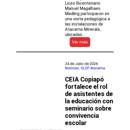
Liceo Bicentenario
Manuel Magalhaes
Medling participaron en
una visita pedagógica a
las instalaciones de
Atacama Minerals,
ubicadas…
:
Ver más
Estudiantes
del
Liceo
Bicentenario
24 de Julio de 2026
Manuel
Noticias
, 
SLEP Atacama
Magalhaes
CEIA Copiapó
Medling
fortalecieron
fortalece el rol
sus
de asistentes de
aprendizajes
en
la educación con
terreno
seminario sobre
convivencia
escolar