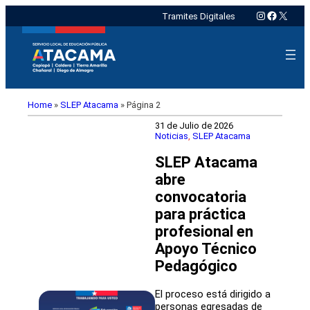
Instagram
Faceboo
X
Tramites Digitales
Home
»
SLEP Atacama
»
Página 2
31 de Julio de 2026
Noticias
, 
SLEP Atacama
SLEP Atacama
abre
convocatoria
para práctica
profesional en
Apoyo Técnico
Pedagógico
El proceso está dirigido a
personas egresadas de