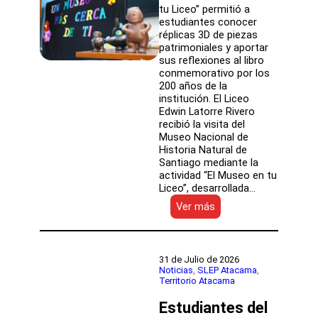
tu Liceo” permitió a
estudiantes conocer
réplicas 3D de piezas
patrimoniales y aportar
sus reflexiones al libro
conmemorativo por los
200 años de la
institución. El Liceo
Edwin Latorre Rivero
recibió la visita del
Museo Nacional de
Historia Natural de
Santiago mediante la
actividad “El Museo en tu
Liceo”, desarrollada…
:
Ver más
Museo
Nacional
de
Historia
31 de Julio de 2026
Natural
Noticias
, 
SLEP Atacama
, 
Territorio Atacama
acercó
su
Estudiantes del
patrimonio