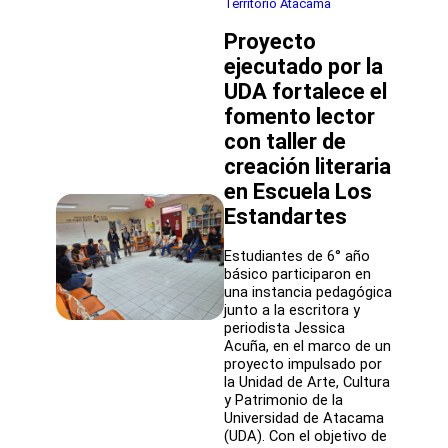
Territorio Atacama
de
asistentes
Proyecto
de
la
ejecutado por la
educación
UDA fortalece el
con
fomento lector
seminario
sobre
con taller de
convivencia
creación literaria
escolar
en Escuela Los
Estandartes
Estudiantes de 6° año
básico participaron en
una instancia pedagógica
junto a la escritora y
periodista Jessica
Acuña, en el marco de un
proyecto impulsado por
la Unidad de Arte, Cultura
y Patrimonio de la
Universidad de Atacama
(UDA). Con el objetivo de