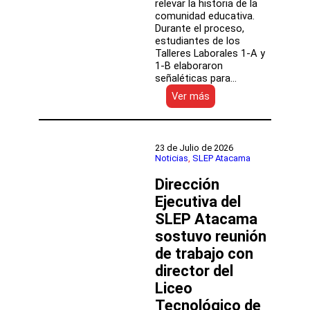
relevar la historia de la
comunidad educativa.
Durante el proceso,
estudiantes de los
Talleres Laborales 1-A y
1-B elaboraron
señaléticas para…
:
Ver más
Con
proyecto
de
señalética
23 de Julio de 2026
escuela
Noticias
, 
SLEP Atacama
José
Dirección
Luis
Olivares
Ejecutiva del
rinde
SLEP Atacama
homenaje
a
sostuvo reunión
integrantes
de trabajo con
que
director del
dejaron
huella
Liceo
en
Tecnológico de
su