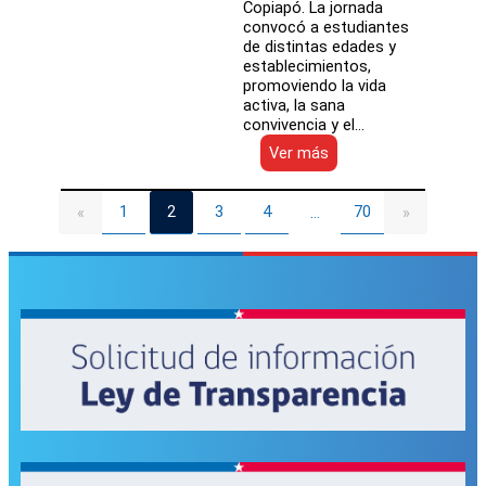
Copiapó. La jornada
convocó a estudiantes
de distintas edades y
establecimientos,
promoviendo la vida
activa, la sana
convivencia y el…
:
Ver más
Escuela
Carlos
María
1
2
3
4
70
«
…
»
Sayago
fortalece
la
participación
estudiantil
a
través
del
tenis
de
mesa