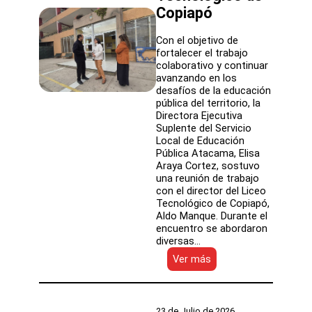
comunidad
Copiapó
educativa
Con el objetivo de
fortalecer el trabajo
colaborativo y continuar
avanzando en los
desafíos de la educación
pública del territorio, la
Directora Ejecutiva
Suplente del Servicio
Local de Educación
Pública Atacama, Elisa
Araya Cortez, sostuvo
una reunión de trabajo
con el director del Liceo
Tecnológico de Copiapó,
Aldo Manque. Durante el
encuentro se abordaron
diversas…
:
Ver más
Dirección
Ejecutiva
del
SLEP
23 de Julio de 2026