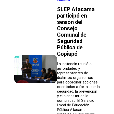
profesional
en
SLEP Atacama
Apoyo
Técnico
participó en
Pedagógico
sesión del
Consejo
Comunal de
Seguridad
Pública de
Copiapó
La instancia reunió a
autoridades y
representantes de
distintos organismos
para coordinar acciones
orientadas a fortalecer la
seguridad, la prevención
y el bienestar de la
comunidad. El Servicio
Local de Educación
Pública Atacama