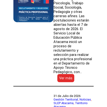
Psicología, Trabajo
Social, Sociología,
Pedagogía y otras
carreras afines. Las
postulaciones estarán
abiertas hasta el 7 de
agosto de 2026. El
Servicio Local de
Educación Pública
Atacama inició un
proceso de
reclutamiento y
selección para realizar
una práctica profesional
en el Departamento de
Apoyo Técnico
Pedagógico, con…
:
Ver más
SLEP
Atacama
abre
convocatoria
31 de Julio de 2026
para
Gestión Territorial
, 
Noticias
, 
SLEP Atacama
, 
Territorio
práctica
Atacama