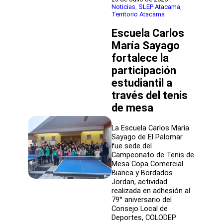
Atacama
Noticias
, 
SLEP Atacama
, 
Territorio Atacama
sostuvo
reunión
Escuela Carlos
de
trabajo
María Sayago
con
fortalece la
director
participación
del
Liceo
estudiantil a
Tecnológico
través del tenis
de
Copiapó
de mesa
La Escuela Carlos María
Sayago de El Palomar
fue sede del
Campeonato de Tenis de
Mesa Copa Comercial
Bianca y Bordados
Jordan, actividad
realizada en adhesión al
79° aniversario del
Consejo Local de
Deportes, COLODEP