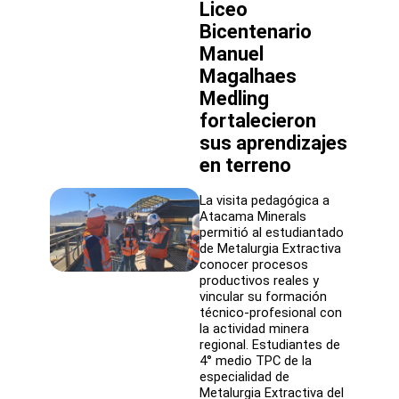
al
Liceo
Liceo
Bicentenario
Edwin
Manuel
Latorre
Rivero
Magalhaes
Medling
fortalecieron
sus aprendizajes
en terreno
La visita pedagógica a
Atacama Minerals
permitió al estudiantado
de Metalurgia Extractiva
conocer procesos
productivos reales y
vincular su formación
técnico-profesional con
la actividad minera
regional. Estudiantes de
4° medio TPC de la
especialidad de
Metalurgia Extractiva del