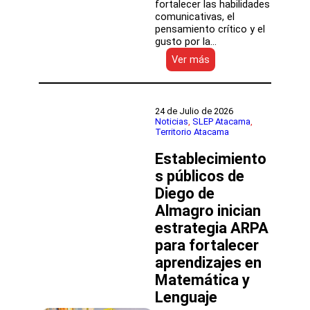
fortalecer las habilidades
comunicativas, el
pensamiento crítico y el
gusto por la…
:
Ver más
Proyecto
ejecutado
por
la
24 de Julio de 2026
UDA
Noticias
, 
SLEP Atacama
, 
Territorio Atacama
fortalece
el
Establecimiento
fomento
lector
s públicos de
con
Diego de
taller
Almagro inician
de
creación
estrategia ARPA
literaria
para fortalecer
en
Escuela
aprendizajes en
Los
Matemática y
Estandartes
Lenguaje