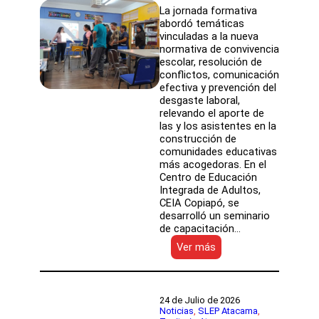
La jornada formativa
abordó temáticas
vinculadas a la nueva
normativa de convivencia
escolar, resolución de
conflictos, comunicación
efectiva y prevención del
desgaste laboral,
relevando el aporte de
las y los asistentes en la
construcción de
comunidades educativas
más acogedoras. En el
Centro de Educación
Integrada de Adultos,
CEIA Copiapó, se
desarrolló un seminario
de capacitación…
:
Ver más
CEIA
Copiapó
fortalece
el
24 de Julio de 2026
rol
Noticias
, 
SLEP Atacama
, 