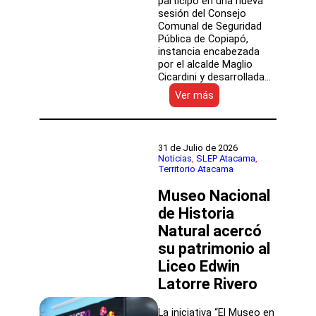
participó en una nueva
sesión del Consejo
Comunal de Seguridad
Pública de Copiapó,
instancia encabezada
por el alcalde Maglio
Cicardini y desarrollada…
:
Ver más
SLEP
Atacama
participó
en
31 de Julio de 2026
sesión
Noticias
, 
SLEP Atacama
, 
Territorio Atacama
del
Consejo
Museo Nacional
Comunal
de
de Historia
Seguridad
Natural acercó
Pública
su patrimonio al
de
Copiapó
Liceo Edwin
Latorre Rivero
La iniciativa “El Museo en