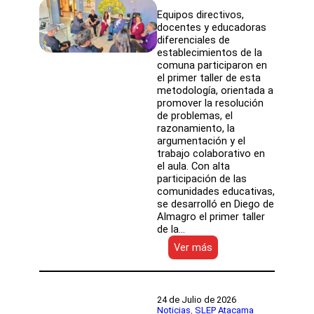
Equipos directivos,
docentes y educadoras
diferenciales de
establecimientos de la
comuna participaron en
el primer taller de esta
metodología, orientada a
promover la resolución
de problemas, el
razonamiento, la
argumentación y el
trabajo colaborativo en
el aula. Con alta
participación de las
comunidades educativas,
se desarrolló en Diego de
Almagro el primer taller
de la…
:
Ver más
Establecimientos
públicos
de
Diego
24 de Julio de 2026
de
Noticias
, 
SLEP Atacama