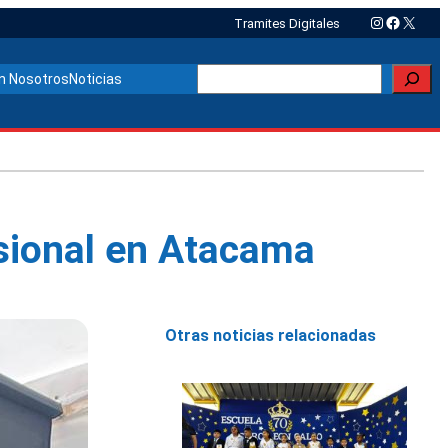
Instagram
Faceboo
X
Tramites Digitales
Buscar
n Nosotros
Noticias
sional en Atacama
Otras noticias relacionadas