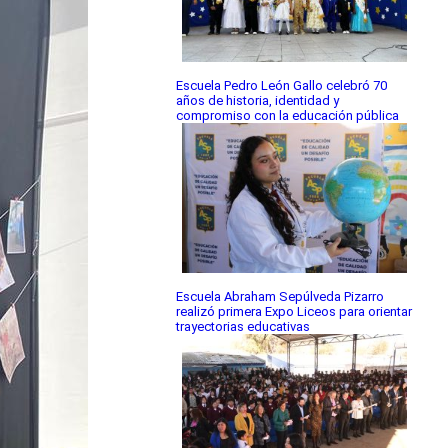
Escuela Pedro León Gallo celebró 70
años de historia, identidad y
compromiso con la educación pública
Escuela Abraham Sepúlveda Pizarro
realizó primera Expo Liceos para orientar
trayectorias educativas