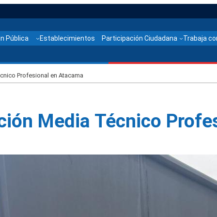
n Pública
Establecimientos
Participación Ciudadana
Trabaja co
cnico Profesional en Atacama
ación Media Técnico Profe