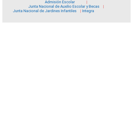
Admisión Escolar
Junta Nacional de Auxilio Escolar y Becas
Junta Nacional de Jardines Infantiles
Integra