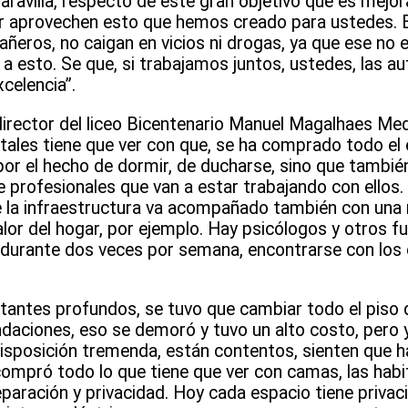
avilla, respecto de este gran objetivo que es mejora
vor aprovechen esto que hemos creado para ustedes. 
ñeros, no caigan en vicios ni drogas, ya que ese no 
 esto. Se que, si trabajamos juntos, ustedes, las au
celencia”.
director del liceo Bicentenario Manuel Magalhaes Me
ales tiene que ver con que, se ha comprado todo el
 por el hecho de dormir, de ducharse, sino que tambi
profesionales que van a estar trabajando con ellos. 
e la infraestructura va acompañado también con una 
alor del hogar, por ejemplo. Hay psicólogos y otros fu
n durante dos veces por semana, encontrarse con los 
tantes profundos, se tuvo que cambiar todo el piso
ndaciones, eso se demoró y tuvo un alto costo, pero y
disposición tremenda, están contentos, sienten que 
ompró todo lo que tiene que ver con camas, las habi
paración y privacidad. Hoy cada espacio tiene privac