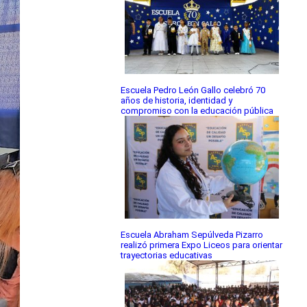
Escuela Pedro León Gallo celebró 70
años de historia, identidad y
compromiso con la educación pública
Escuela Abraham Sepúlveda Pizarro
realizó primera Expo Liceos para orientar
trayectorias educativas