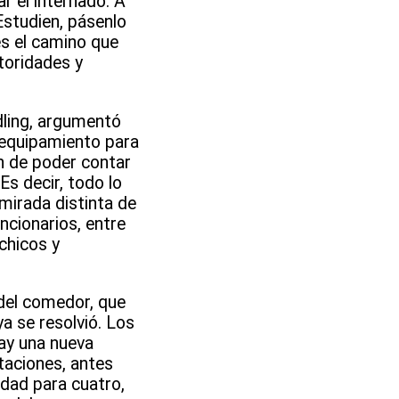
r el internado. A
Estudien, pásenlo
es el camino que
toridades y
dling, argumentó
 equipamiento para
én de poder contar
Es decir, todo lo
mirada distinta de
ncionarios, entre
chicos y
 del comedor, que
a se resolvió. Los
hay una nueva
taciones, antes
idad para cuatro,