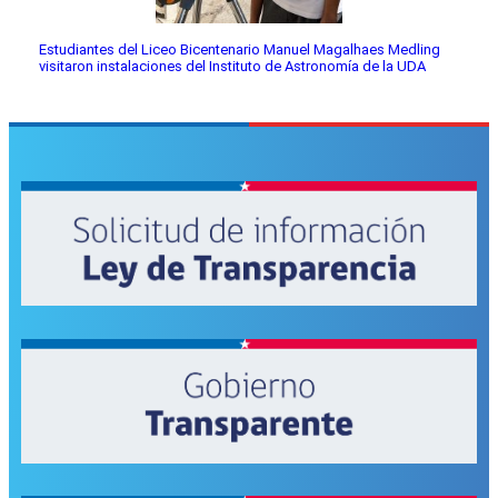
Estudiantes del Liceo Bicentenario Manuel Magalhaes Medling
visitaron instalaciones del Instituto de Astronomía de la UDA