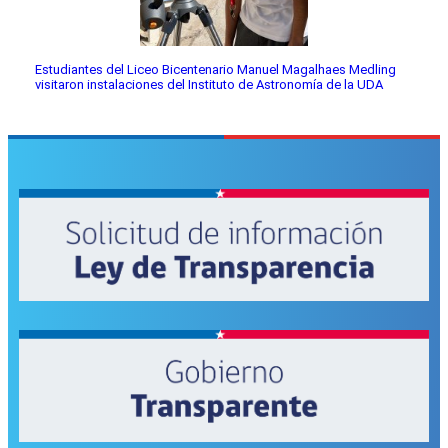
Estudiantes del Liceo Bicentenario Manuel Magalhaes Medling
visitaron instalaciones del Instituto de Astronomía de la UDA