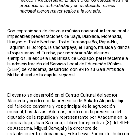
México y Afroperuano. El talento de los estudiantes y la
presencia de autoridades y un destacado músico
nacional dieron mayor realce a la jornada.
Con expresiones de danza y música nacional, internacional e
impecables presentaciones de Saya, Diablada, Morenada,
Huayno o Trote Nortino, Trote Tarapaqueño, Rapa-Nui,
Taquirari, El Joropo, la Cacharpaya, el Tango, música y danza
afroperuanas, el Tumbe, por nombrar sólo algunos
ejemplos, la escuela Las Brisas de Copiapó, perteneciente a
la administración del Servicio Local de Educación Pública
(SLEP) de Atacama, desarrolló con éxito su Gala Artística
Multicultural en la capital regional.
El evento se desarrolló en el Centro Cultural del sector
Alameda y contó con la presencia de Ankatu Alquinta, hijo
del fallecido cantante y voz principal de la agrupación
musical, Los Jaivas. Además, contó con la presencia del
diputado de la república y representante por Atacama en la
cámara baja, Juan Santana, el director ejecutivo (S) del SLEP
de Atacama, Miguel Carvajal y la directora del
establecimiento educacional, Erika Leiva. Por cierto, hubo un