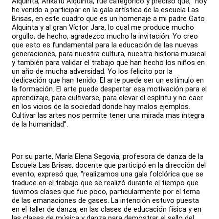
Alquinta, Ankatu Alquinta, fue categórico y precisó que, “hoy
he venido a participar en la gala artística de la escuela Las
Brisas, en este cuadro que es un homenaje a mi padre Gato
Alquinta y al gran Víctor Jara, lo cual me produce mucho
orgullo, de hecho, agradezco mucho la invitación. Yo creo
que esto es fundamental para la educación de las nuevas
generaciones, para nuestra cultura, nuestra historia musical
y también para validar el trabajo que han hecho los niños en
un año de mucha adversidad. Yo los felicito por la
dedicación que han tenido. El arte puede ser un estímulo en
la formación. El arte puede despertar esa motivación para el
aprendizaje, para cultivarse, para elevar el espíritu y no caer
en los vicios de la sociedad donde hay malos ejemplos.
Cultivar las artes nos permite tener una mirada mas íntegra
de la humanidad”.
Por su parte, María Elena Segovia, profesora de danza de la
Escuela Las Brisas, docente que participó en la dirección del
evento, expresó que, “realizamos una gala folclórica que se
traduce en el trabajo que se realizó durante el tiempo que
tuvimos clases que fue poco, particularmente por el tema
de las emanaciones de gases. La intención estuvo puesta
en el taller de danza, en las clases de educación física y en
las clases de música y danza para demostrar el sello del