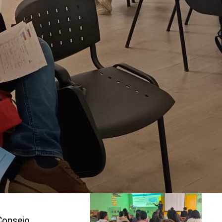
Escuela Las Canteras celebró 161 años
de historia y compromiso con la
educación pública
Comunidad educativa fortalece
herramientas para la protección de niñas
y niños
Consejo