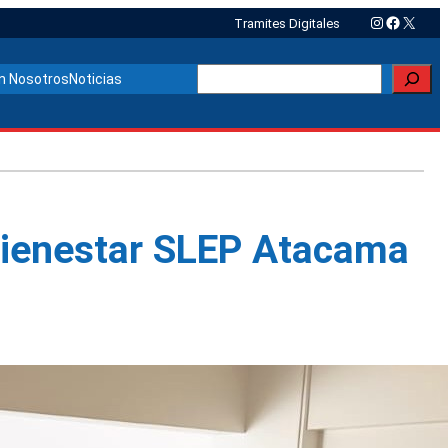
Instagram
Faceboo
X
Tramites Digitales
Buscar
n Nosotros
Noticias
Bienestar SLEP Atacama
Otras noticias relacionadas