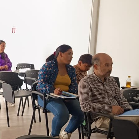
Escuela Pedro León Gallo celebró 70
años de historia, identidad y
compromiso con la educación pública
Escuela Abraham Sepúlveda Pizarro
realizó primera Expo Liceos para orientar
trayectorias educativas