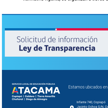
Estamos ubicados en
Infante 740, Copiapó
Jacinto Ochoa S/N, C