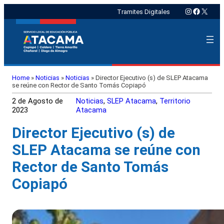
Instagram
Faceboo
X
Tramites Digitales
Home
»
Noticias
»
Noticias
»
Director Ejecutivo (s) de SLEP Atacama
se reúne con Rector de Santo Tomás Copiapó
2 de Agosto de
Noticias
, 
SLEP Atacama
, 
Territorio
2023
Atacama
Director Ejecutivo (s) de
SLEP Atacama se reúne con
Rector de Santo Tomás
Copiapó