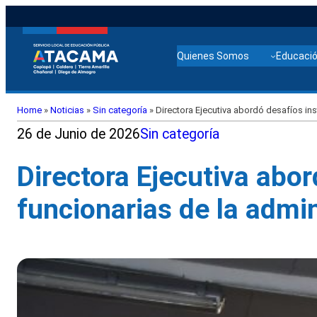
Quienes Somos
Educació
Home
»
Noticias
»
Sin categoría
»
Directora Ejecutiva abordó desafíos inst
26 de Junio de 2026
Sin categoría
Directora Ejecutiva abor
funcionarias de la admin