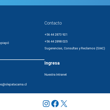
Contacto
+56 44 2873 921
+56 44 2898 025
opiapó
Sugerencias, Consultas y Reclamos (SIAC)
Ingresa
Nuestra Intranet
es@slepatacama.cl
Instagram
Facebook
X