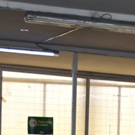
Comunidad educativa fortalece
herramientas para la protección de niñas
y niños
Jardín Infantil Pueblito de San Fernando
fortaleció conocimientos sobre
derechos de la niñez