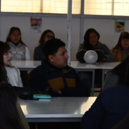
Microcentro Rural Copayapu y Oasis de
Luz fortaleció el trabajo colaborativo
docente
Directora del Liceo Bicentenario de
Música representará a Atacama en la
etapa final del Premio LED 2026