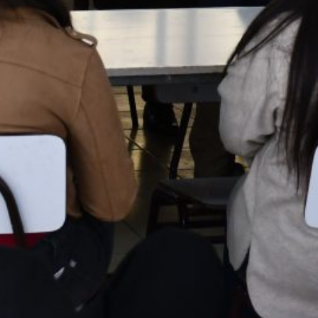
Estudiantes del Liceo Bicentenario
Manuel Magalhaes Medling visitaron
instalaciones del Instituto de Astronomía
de la UDA