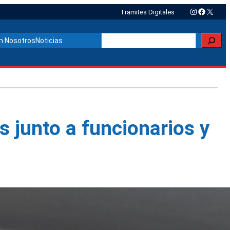
Instagram
Faceboo
X
Tramites Digitales
Buscar
n Nosotros
Noticias
s junto a funcionarios y
Otras noticias relacionadas