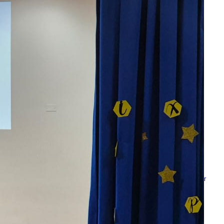
Escuela Pedro León Gallo celebró 70
años de historia, identidad y
compromiso con la educación pública
Escuela Abraham Sepúlveda Pizarro
realizó primera Expo Liceos para orientar
trayectorias educativas