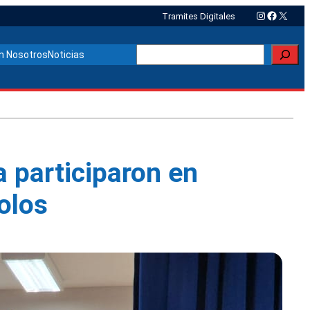
Instagram
Faceboo
X
Tramites Digitales
Buscar
n Nosotros
Noticias
 participaron en
olos
Otras noticias relacionadas