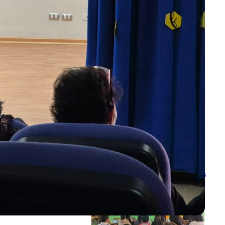
Escuela Las Canteras celebró 161 años
de historia y compromiso con la
educación pública
Comunidad educativa fortalece
herramientas para la protección de niñas
y niños