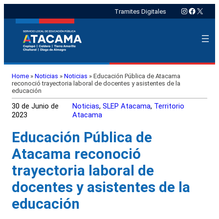
Instagram
Faceboo
X
Tramites Digitales
Home
»
Noticias
»
Noticias
»
Educación Pública de Atacama
reconoció trayectoria laboral de docentes y asistentes de la
educación
30 de Junio de
Noticias
, 
SLEP Atacama
, 
Territorio
2023
Atacama
Educación Pública de
Atacama reconoció
trayectoria laboral de
docentes y asistentes de la
educación