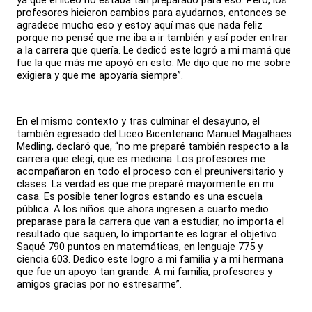
ya que el liceo no estaba tan preparado para eso. Pero, los
profesores hicieron cambios para ayudarnos, entonces se
agradece mucho eso y estoy aquí mas que nada feliz
porque no pensé que me iba a ir también y así poder entrar
a la carrera que quería. Le dedicó este logró a mi mamá que
fue la que más me apoyó en esto. Me dijo que no me sobre
exigiera y que me apoyaría siempre”.
En el mismo contexto y tras culminar el desayuno, el
también egresado del Liceo Bicentenario Manuel Magalhaes
Medling, declaró que, “no me preparé también respecto a la
carrera que elegí, que es medicina. Los profesores me
acompañaron en todo el proceso con el preuniversitario y
clases. La verdad es que me preparé mayormente en mi
casa. Es posible tener logros estando es una escuela
pública. A los niños que ahora ingresen a cuarto medio
preparase para la carrera que van a estudiar, no importa el
resultado que saquen, lo importante es lograr el objetivo.
Saqué 790 puntos en matemáticas, en lenguaje 775 y
ciencia 603. Dedico este logro a mi familia y a mi hermana
que fue un apoyo tan grande. A mi familia, profesores y
amigos gracias por no estresarme”.