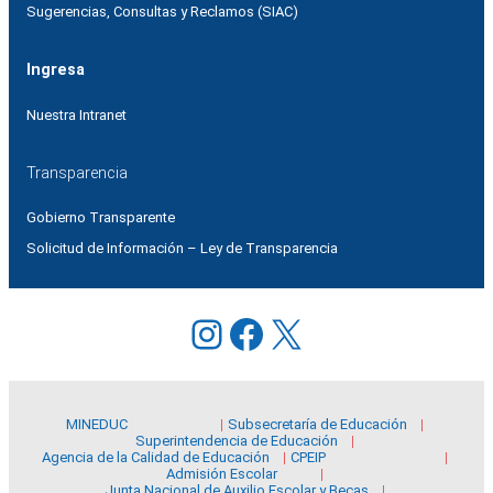
Sugerencias, Consultas y Reclamos (SIAC)
Ingresa
Nuestra Intranet
Transparencia
Gobierno Transparente
Solicitud de Información – Ley de Transparencia
Instagram
Facebook
X
MINEDUC
Subsecretaría de Educación
Superintendencia de Educación
Agencia de la Calidad de Educación
CPEIP
Admisión Escolar
Junta Nacional de Auxilio Escolar y Becas