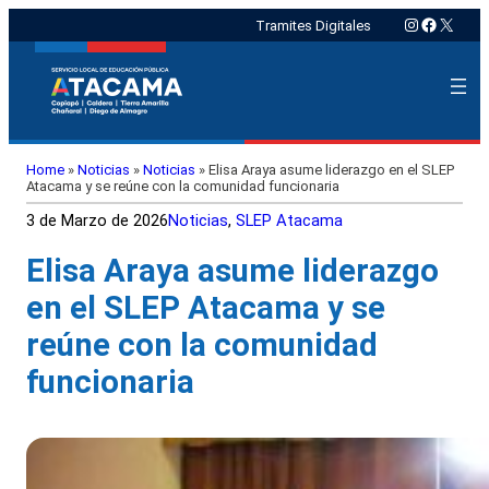
Instagram
Faceboo
X
Tramites Digitales
Home
»
Noticias
»
Noticias
»
Elisa Araya asume liderazgo en el SLEP
Atacama y se reúne con la comunidad funcionaria
3 de Marzo de 2026
Noticias
, 
SLEP Atacama
Elisa Araya asume liderazgo
en el SLEP Atacama y se
reúne con la comunidad
funcionaria